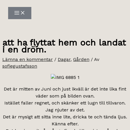
Hoppa
till
innehåll
att ha flyttat hem och landat
i en dröm.
Lämna en kommentar
/
Dagar
,
Gården
/ Av
sofiegustafsson
Det är mitten av Juni och just ikväll är det inte lika fint
väder som på bilden ovan.
Istället faller regnet, och skänker ett lugn till tillvaron.
Jag njuter av det.
Det är mysigt att sitta inne lite, dricka te och tända ljus.
Känna efter.