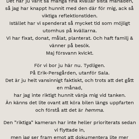
Det har ju varit så många fina kvällar sista månaden,
så jag har knappt hunnit med den där för mig, ack så
viktiga reflektionstiden.
Istället har vi spenderat så mycket tid som möjligt
utomhus på kvällarna.
Vi har fixat, donat, målat, planterat. Och haft familj &
vänner på besök.
Maj försvann kvickt.
För vi bor ju här nu. Tydligen.
På Erik-Persgården, utanför Sala.
Det är ju helt vansinnigt faktiskt, och trots att det gått
en månad,
har jag inte riktigt hunnit vänja mig vid tanken.
Än känns det lite ovant att köra bilen längs uppfarten
och förstå att det är
hemma.
Den ”riktiga” kameran har inte heller prioriterats sedan
vi flyttade in,
men jag ser fram emot att dokumentera lite mer