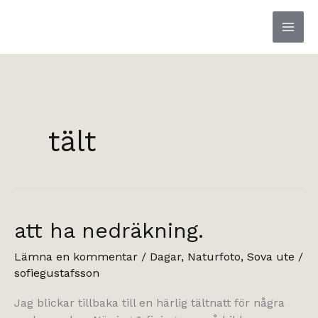
Hoppa
till
innehåll
tält
att ha nedräkning.
Lämna en kommentar
/
Dagar
,
Naturfoto
,
Sova ute
/
sofiegustafsson
Jag blickar tillbaka till en härlig tältnatt för några