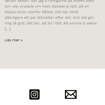
veckor sedan. När jag & finingarna på bilden ovan
sov ute, pratade om livet, badade & njöt, på en
klippa strax utanför Bålsta. Det har blivit
ytterligare ett par tältnätter efter det. Och det gör
mig så gott, det där, att bo i tält. Att somna & vakna
[…]
att
Läs mer »
ha
nedräkning.