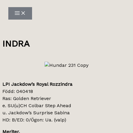
Hoppa
till
innehåll
INDRA
LPI Jackdow’s Royal Rozzindra
Född: 040418
Ras: Golden Retriever
e. SU(u)CH Colbar Step Ahead
u. Jackdow’s Surprise Sabina
HD: B/ED: 0/Ögon: Ua. (valp)
Meriter.