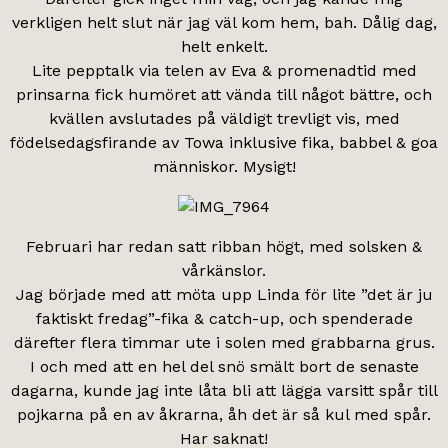
verkligen helt slut när jag väl kom hem, bah. Dålig dag,
helt enkelt.
Lite pepptalk via telen av Eva & promenadtid med
prinsarna fick humöret att vända till något bättre, och
kvällen avslutades på väldigt trevligt vis, med
födelsedagsfirande av Towa inklusive fika, babbel & goa
människor. Mysigt!
Februari har redan satt ribban högt, med solsken &
vårkänslor.
Jag började med att möta upp Linda för lite ”det är ju
faktiskt fredag”-fika & catch-up, och spenderade
därefter flera timmar ute i solen med grabbarna grus.
I och med att en hel del snö smält bort de senaste
dagarna, kunde jag inte låta bli att lägga varsitt spår till
pojkarna på en av åkrarna, åh det är så kul med spår.
Har saknat!