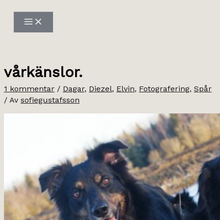
Hoppa
till
innehåll
vårkänslor.
1 kommentar
/
Dagar
,
Diezel
,
Elvin
,
Fotografering
,
Spår
/ Av
sofiegustafsson