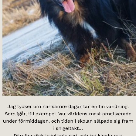
Jag tycker om när sämre dagar tar en fin vändning.
Som igår, till exempel. Var världens mest omotiverade
under förmiddagen, och tiden i skolan släpade sig fram
i snigeltakt…
Därefter gick inget min väg, och jag kände mig