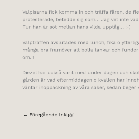
Valpisarna fick komma in och träffa fåren, de f
protesterade, betedde sig som… Jag vet inte vad. G
Tur han är söt mellan hans vilda upptåg… ;-)
Valpträffen avslutades med lunch, fika o ytterli
många bra framöver att bolla tankar och funderi
om.!!
Diezel har också varit med under dagen och skött
gården är vad eftermiddagen o kvällen har innehåll
väntar ihoppackning av våra saker, sedan beger vi 
←
Föregående Inlägg