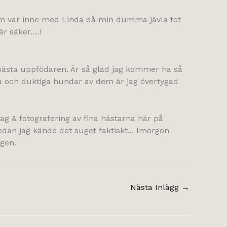
 som var inne med Linda då min dumma jävla fot
är säker….!
h bästa uppfödaren. Är så glad jag kommer ha så
a och duktiga hundar av dem är jag övertygad
ag & fotografering av fina hästarna här på
sedan jag kände det suget faktiskt... Imorgon
igen.
Nästa Inlägg
→