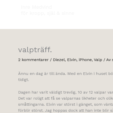
Hoppa
Inre Medvind
till
för kropp, själ & sinne
innehåll
valpträff.
2 kommentarer
/
Diezel
,
Elvin
,
iPhone
,
Valp
/ Av
Ännu en dag är till ända. Med en Elvin i huset bö
tidigt.
Dagen har varit väldigt trevlig, 10 av 12 valpar 
Det var roligt att få se valparnas likheter och ol
småttingarna. Elvin var störst i gänget, som vän
förblir störst. Jag hoppas dock att han inte blir s