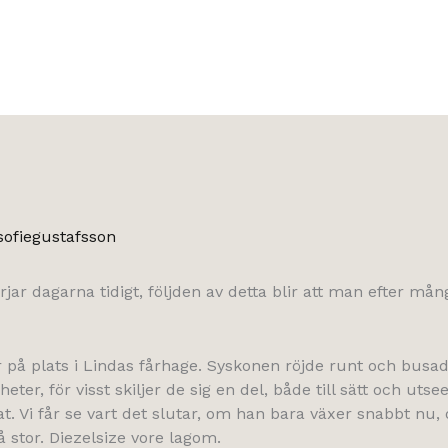
sofiegustafsson
rjar dagarna tidigt, följden av detta blir att man efter må
var på plats i Lindas fårhage. Syskonen röjde runt och busa
ikheter, för visst skiljer de sig en del, både till sätt och 
tat. Vi får se vart det slutar, om han bara växer snabbt n
å stor. Diezelsize vore lagom.