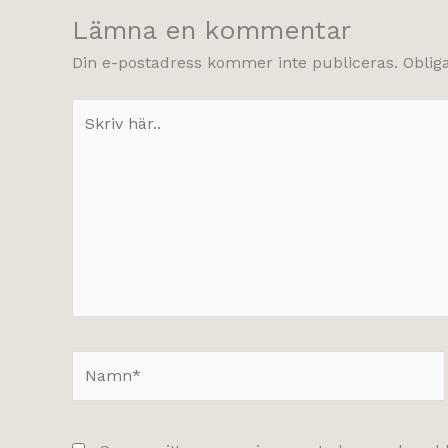
Lämna en kommentar
Din e-postadress kommer inte publiceras.
Oblig
Skriv
här..
Namn*