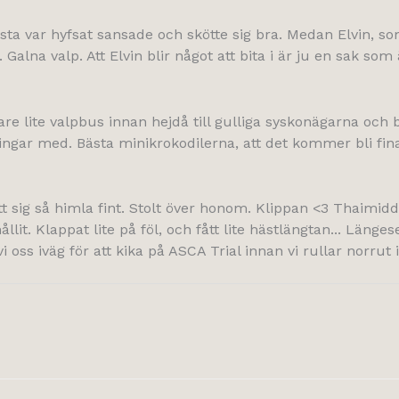
lesta var hyfsat sansade och skötte sig bra. Medan Elvin,
alna valp. Att Elvin blir något att bita i är ju en sak som 
gare lite valpbus innan hejdå till gulliga syskonägarna oc
ngar med. Bästa minikrokodilerna, att det kommer bli fin
 sig så himla fint. Stolt över honom. Klippan <3 Thaimidd
it. Klappat lite på föl, och fått lite hästlängtan... Länge
oss iväg för att kika på ASCA Trial innan vi rullar norrut 