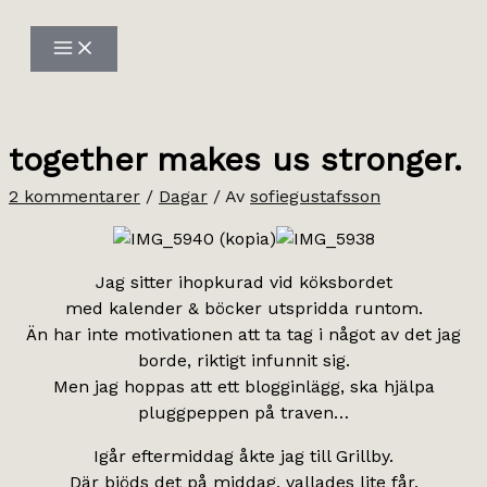
Hoppa
till
innehåll
together makes us stronger.
2 kommentarer
/
Dagar
/ Av
sofiegustafsson
Jag sitter ihopkurad vid köksbordet
med kalender & böcker utspridda runtom.
Än har inte motivationen att ta tag i något av det jag
borde, riktigt infunnit sig.
Men jag hoppas att ett blogginlägg, ska hjälpa
pluggpeppen på traven…
Igår eftermiddag åkte jag till Grillby.
Där bjöds det på middag, vallades lite får,