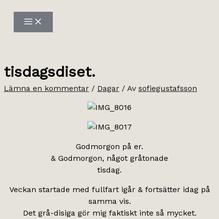
Hoppa
till
innehåll
tisdagsdiset.
Lämna en kommentar
/
Dagar
/ Av
sofiegustafsson
Godmorgon på er.
& Godmorgon, något gråtonade
tisdag.
Veckan startade med fullfart igår & fortsätter idag på
samma vis.
Det grå-disiga gör mig faktiskt inte så mycket.