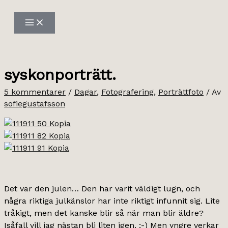
Hoppa
till
innehåll
syskonporträtt.
5 kommentarer
/
Dagar
,
Fotografering
,
Porträttfoto
/ Av
sofiegustafsson
Det var den julen… Den har varit väldigt lugn, och
några riktiga julkänslor har inte riktigt infunnit sig. Lite
tråkigt, men det kanske blir så när man blir äldre?
Isåfall vill jag nästan bli liten igen. ;-) Men yngre verkar