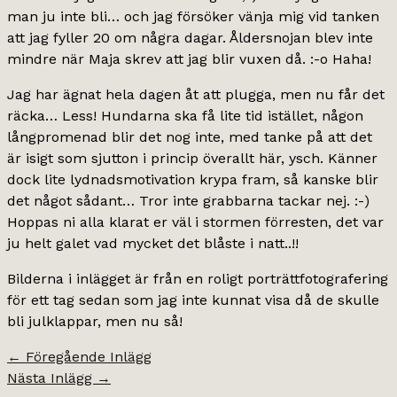
man ju inte bli… och jag försöker vänja mig vid tanken
att jag fyller 20 om några dagar. Åldersnojan blev inte
mindre när Maja skrev att jag blir vuxen då. :-o Haha!
Jag har ägnat hela dagen åt att plugga, men nu får det
räcka… Less! Hundarna ska få lite tid istället, någon
långpromenad blir det nog inte, med tanke på att det
är isigt som sjutton i princip överallt här, ysch. Känner
dock lite lydnadsmotivation krypa fram, så kanske blir
det något sådant… Tror inte grabbarna tackar nej. :-)
Hoppas ni alla klarat er väl i stormen förresten, det var
ju helt galet vad mycket det blåste i natt..!!
Bilderna i inlägget är från en roligt porträttfotografering
för ett tag sedan som jag inte kunnat visa då de skulle
bli julklappar, men nu så!
←
Föregående Inlägg
Nästa Inlägg
→