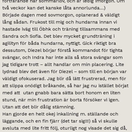
fortfarande har sommarlov, och är ledig imorgon. Om
två veckor kan det kanske låta annorlunda…)
Började dagen med sovmorgon, oplanerad & väldigt
lång sådan. Frukost till mig och hundarna innan vi
hastade iväg till Öbhk och träning tillsammans med
Sandra och Sofia. Det blev mycket grundträning i
agilityn för båda hundarna, nyttigt. Gick riktigt bra
dessutom, Diezel börjar förstå kommandot för tighta
svängar, och Indra har inte alls så stora svängar som
jag tidigare trott – allt handlar om min placering. Lite
lydnad blev det även för Diezel – som till en början var
väldigt ofokuserad. Jag blir då lätt frustrerad, men för
att slippa onödigt bråkande, så har jag nu istället börjat
med att utan gnabb bara sätta bort honom en liten
stund, när min frustration är borta försöker vi igen.
Utan att det blir dålig stämning.
Han gjorde en helt okej inkallning m. ställande och
läggande, och en fin fjärr (det tar sig!!!) så vi skulle
avsluta med lite fritt följ, oturligt nog visade det sig då,