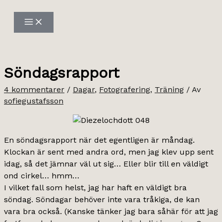
Hoppa
till
innehåll
Söndagsrapport
4 kommentarer
/
Dagar
,
Fotografering
,
Träning
/ Av
sofiegustafsson
En söndagsrapport när det egentligen är måndag.
Klockan är sent med andra ord, men jag klev upp sent
idag, så det jämnar väl ut sig… Eller blir till en väldigt
ond cirkel… hmm…
I vilket fall som helst, jag har haft en väldigt bra
söndag. Söndagar behöver inte vara tråkiga, de kan
vara bra också. (Kanske tänker jag bara såhär för att jag