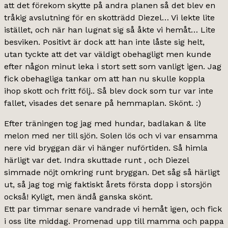
att det förekom skytte på andra planen så det blev en
tråkig avslutning för en skotträdd Diezel… Vi lekte lite
istället, och när han lugnat sig så åkte vi hemåt… Lite
besviken. Positivt är dock att han inte låste sig helt,
utan tyckte att det var väldigt obehagligt men kunde
efter någon minut leka i stort sett som vanligt igen. Jag
fick obehagliga tankar om att han nu skulle koppla
ihop skott och fritt följ.. Så blev dock som tur var inte
fallet, visades det senare på hemmaplan. Skönt. :)
Efter träningen tog jag med hundar, badlakan & lite
melon med ner till sjön. Solen lös och vi var ensamma
nere vid bryggan där vi hänger nuförtiden. Så himla
härligt var det. Indra skuttade runt , och Diezel
simmade nöjt omkring runt bryggan. Det såg så härligt
ut, så jag tog mig faktiskt årets första dopp i storsjön
också! Kyligt, men ändå ganska skönt.
Ett par timmar senare vandrade vi hemåt igen, och fick
i oss lite middag. Promenad upp till mamma och pappa