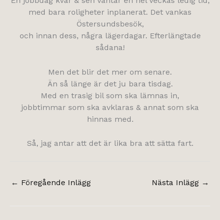
En jobbdag kvar & sen väntar en hel veckas ledig tid,
med bara roligheter inplanerat. Det vankas
Östersundsbesök,
och innan dess, några lägerdagar. Efterlängtade
sådana!
Men det blir det mer om senare.
Än så länge är det ju bara tisdag.
Med en trasig bil som ska lämnas in,
jobbtimmar som ska avklaras & annat som ska
hinnas med.
Så, jag antar att det är lika bra att sätta fart.
←
Föregående Inlägg
Nästa Inlägg
→