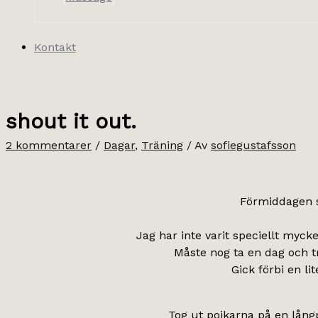
Kontakt
shout it out.
2 kommentarer
/
Dagar
,
Träning
/ Av
sofiegustafsson
Förmiddagen s
Jag har inte varit speciellt mycke
Måste nog ta en dag och tr
Gick förbi en li
Tog ut pojkarna på en långp