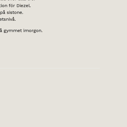
ion för Diezel.
 på sistone.
etsnivå.
t på gymmet imorgon.