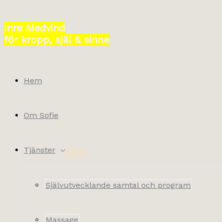
Hoppa
till
Inre Medvind
innehåll
för kropp, själ & sinne
Hem
Om Sofie
Tjänster
Självutvecklande samtal och program
Massage