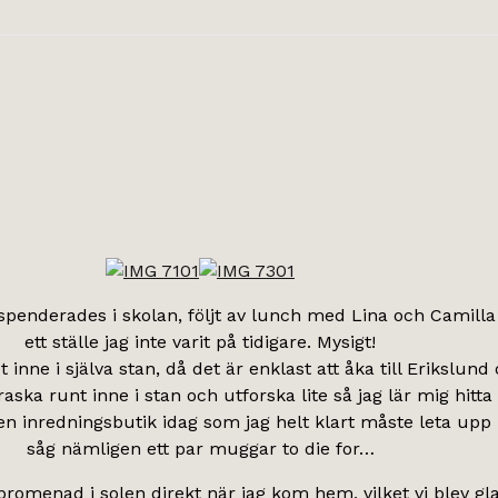
penderades i skolan, följt av lunch med Lina och Camilla
ett ställe jag inte varit på tidigare. Mysigt!
t inne i själva stan, då det är enklast att åka till Erikslun
aska runt inne i stan och utforska lite så jag lär mig hitt
ten inredningsbutik idag som jag helt klart måste leta upp 
såg nämligen ett par muggar to die for…
romenad i solen direkt när jag kom hem, vilket vi blev gla