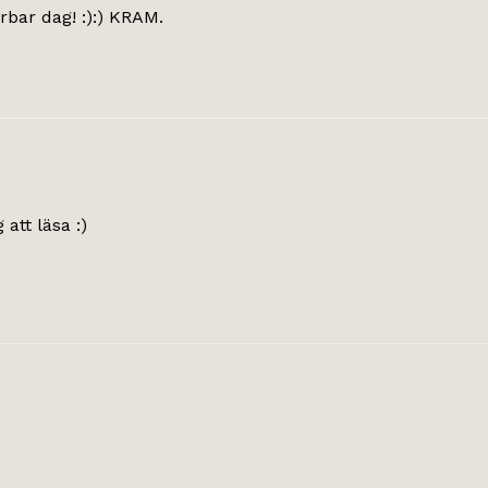
rbar dag! :):) KRAM.
att läsa :)