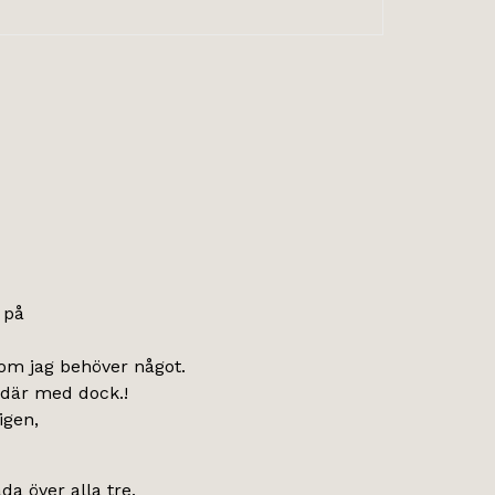
 på
d om jag behöver något.
a där med dock.!
igen,
da över alla tre.