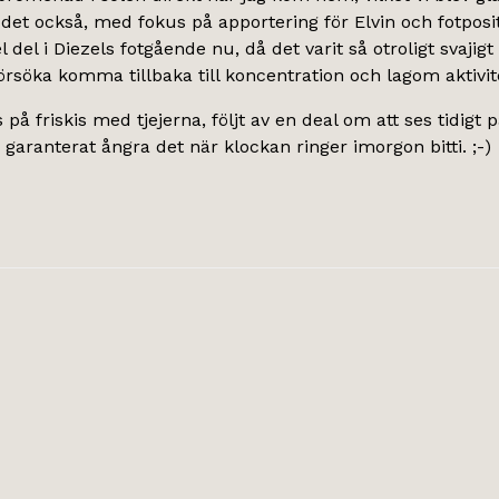
 det också, med fokus på apportering för Elvin och fotposit
l del i Diezels fotgående nu, då det varit så otroligt svajigt
örsöka komma tillbaka till koncentration och lagom aktivit
 på friskis med tjejerna, följt av en deal om att ses tidig
ranterat ångra det när klockan ringer imorgon bitti. ;-)