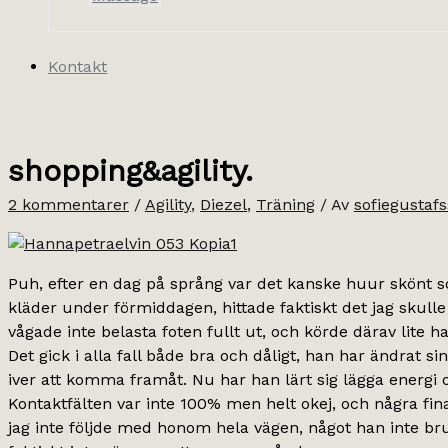
Kontakt
shopping&agility.
2 kommentarer
/
Agility
,
Diezel
,
Träning
/ Av
sofiegustaf
Puh, efter en dag på språng var det kanske huur skönt so
kläder under förmiddagen, hittade faktiskt det jag skulle 
vågade inte belasta foten fullt ut, och körde därav lite h
Det gick i alla fall både bra och dåligt, han har ändrat sin 
iver att komma framåt. Nu har han lärt sig lägga energi
Kontaktfälten var inte 100% men helt okej, och några fin
jag inte följde med honom hela vägen, något han inte bru