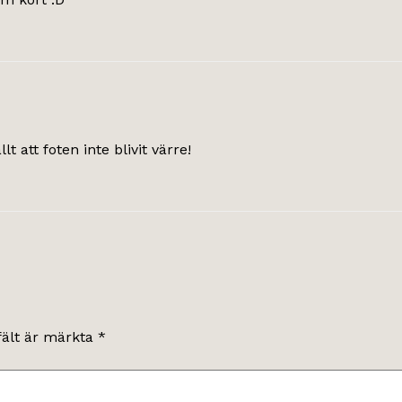
t att foten inte blivit värre!
fält är märkta
*