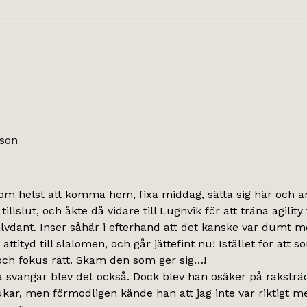
sson
m helst att komma hem, fixa middag, sätta sig här och and
tillslut, och åkte då vidare till Lugnvik för att träna agi
alvdant. Inser såhär i efterhand att det kanske var dumt mo
attityd till slalomen, och går jättefint nu! Istället för att s
 och fokus rätt. Skam den som ger sig…!
a svängar blev det också. Dock blev han osäker på raksträ
kar, men förmodligen kände han att jag inte var riktigt m