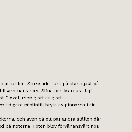
as ut lite. Stressade runt på stan i jakt på
lity tillsammans med Stina och Marcus. Jag
t Diezel, men gjort är gjort.
om tidigare nästintill bryta av pinnarna i sin
ckorna, och även på ett par andra ställen där
ed på noterna. Foten blev förvånansvärt nog