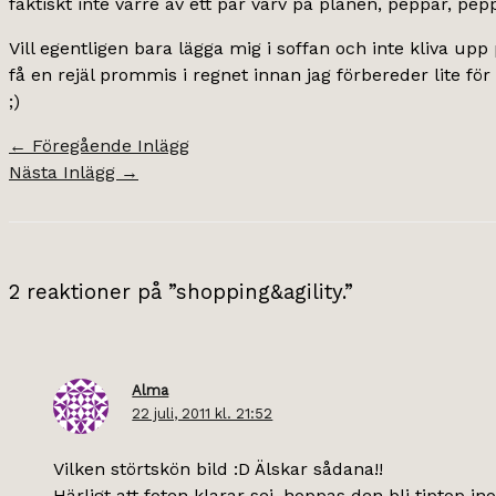
faktiskt inte värre av ett par varv på planen, peppar, peppa
Vill egentligen bara lägga mig i soffan och inte kliva upp 
få en rejäl prommis i regnet innan jag förbereder lite för
;)
←
Föregående Inlägg
Nästa Inlägg
→
2 reaktioner på ”shopping&agility.”
Alma
22 juli, 2011 kl. 21:52
Vilken störtskön bild :D Älskar sådana!!
Härligt att foten klarar sej, hoppas den bli tiptop in