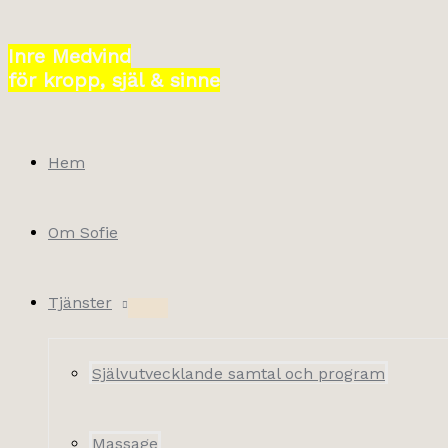
Hoppa
till
Inre Medvind
innehåll
för kropp, själ & sinne
Hem
Om Sofie
Tjänster
Självutvecklande samtal och program
Massage