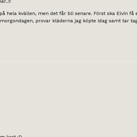
r..!!
på hela kvällen, men det får bli senare. Först ska Elvin få 
 morgondagen, provar kläderna jag köpte idag samt tar tag i
om kort :D