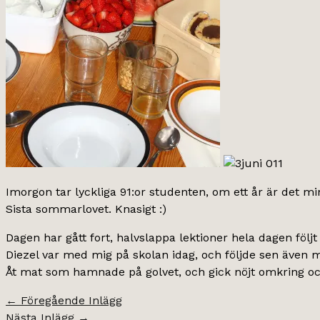
Imorgon tar lyckliga 91:or studenten, om ett år är det min
Sista sommarlovet. Knasigt :)
Dagen har gått fort, halvslappa lektioner hela dagen föl
Diezel var med mig på skolan idag, och följde sen även me
Åt mat som hamnade på golvet, och gick nöjt omkring oc
←
Föregående Inlägg
Nästa Inlägg
→