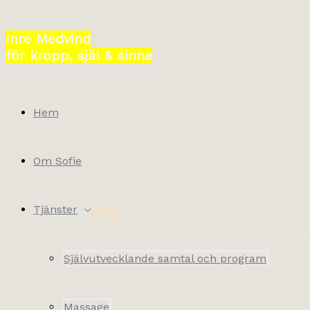
Hoppa
till
Inre Medvind
innehåll
för kropp, själ & sinne
Hem
Om Sofie
Tjänster
Självutvecklande samtal och program
Massage