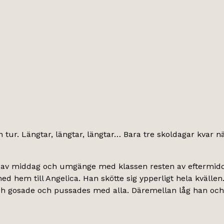
 tur. Längtar, längtar, längtar… Bara tre skoldagar kvar nä
jt av middag och umgänge med klassen resten av eftermiddag
d hem till Angelica. Han skötte sig ypperligt hela kvällen
h gosade och pussades med alla. Däremellan låg han och s