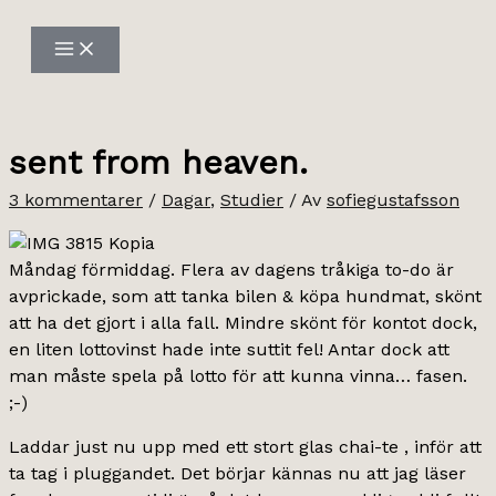
Hoppa
till
innehåll
sent from heaven.
3 kommentarer
/
Dagar
,
Studier
/ Av
sofiegustafsson
Måndag förmiddag. Flera av dagens tråkiga to-do är
avprickade, som att tanka bilen & köpa hundmat, skönt
att ha det gjort i alla fall. Mindre skönt för kontot dock,
en liten lottovinst hade inte suttit fel! Antar dock att
man måste spela på lotto för att kunna vinna… fasen.
;-)
Laddar just nu upp med ett stort glas chai-te , inför att
ta tag i pluggandet. Det börjar kännas nu att jag läser