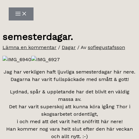
Hoppa
till
innehåll
semesterdagar.
Lämna en kommentar
/
Dagar
/ Av
sofiegustafsson
Jag har verkligen haft ljuvliga semesterdagar här nere.
Dagarna har varit fullspäckade med smått & gott!
Lydnad, spår & uppletande har det blivit en väldig
massa av.
Det har varit superskoj att kunna köra igång Thor i
skogsarbetet ordentligt,
i och med att det varit helt snöfritt här nere!
Han kommer nog vara helt slut efter den här veckan
och allt nytt. :-)