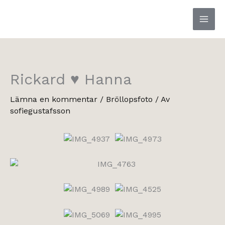
Hoppa
till
innehåll
Rickard ♥ Hanna
Lämna en kommentar
/
Bröllopsfoto
/ Av
sofiegustafsson