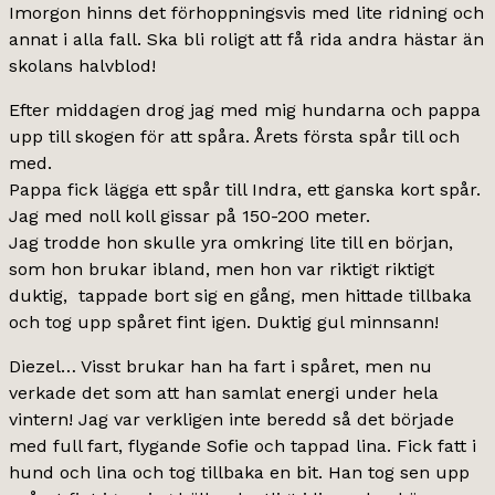
Imorgon hinns det förhoppningsvis med lite ridning och
annat i alla fall. Ska bli roligt att få rida andra hästar än
skolans halvblod!
Efter middagen drog jag med mig hundarna och pappa
upp till skogen för att spåra. Årets första spår till och
med.
Pappa fick lägga ett spår till Indra, ett ganska kort spår.
Jag med noll koll gissar på 150-200 meter.
Jag trodde hon skulle yra omkring lite till en början,
som hon brukar ibland, men hon var riktigt riktigt
duktig, tappade bort sig en gång, men hittade tillbaka
och tog upp spåret fint igen. Duktig gul minnsann!
Diezel… Visst brukar han ha fart i spåret, men nu
verkade det som att han samlat energi under hela
vintern! Jag var verkligen inte beredd så det började
med full fart, flygande Sofie och tappad lina. Fick fatt i
hund och lina och tog tillbaka en bit. Han tog sen upp