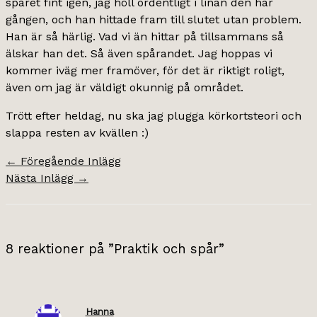
spåret fint igen, jag höll ordentligt i linan den här
gången, och han hittade fram till slutet utan problem.
Han är så härlig. Vad vi än hittar på tillsammans så
älskar han det. Så även spårandet. Jag hoppas vi
kommer iväg mer framöver, för det är riktigt roligt,
även om jag är väldigt okunnig på området.
Trött efter heldag, nu ska jag plugga körkortsteori och
slappa resten av kvällen :)
←
Föregående Inlägg
Nästa Inlägg
→
8 reaktioner på ”Praktik och spår”
Hanna