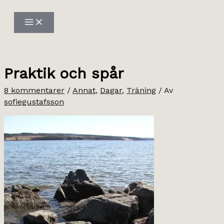
Hoppa
till
innehåll
Praktik och spår
8 kommentarer
/
Annat
,
Dagar
,
Träning
/ Av
sofiegustafsson