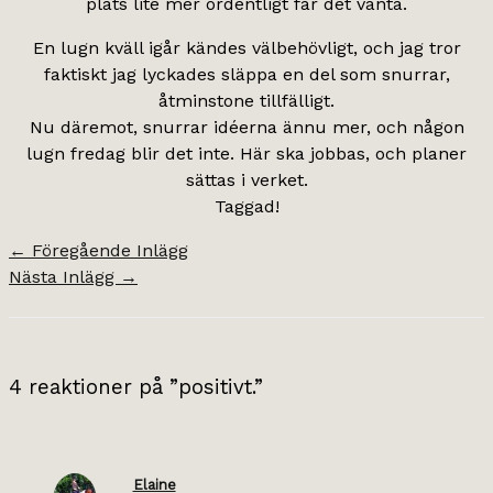
plats lite mer ordentligt får det vänta.
En lugn kväll igår kändes välbehövligt, och jag tror
faktiskt jag lyckades släppa en del som snurrar,
åtminstone tillfälligt.
Nu däremot, snurrar idéerna ännu mer, och någon
lugn fredag blir det inte. Här ska jobbas, och planer
sättas i verket.
Taggad!
←
Föregående Inlägg
Nästa Inlägg
→
4 reaktioner på ”positivt.”
Elaine