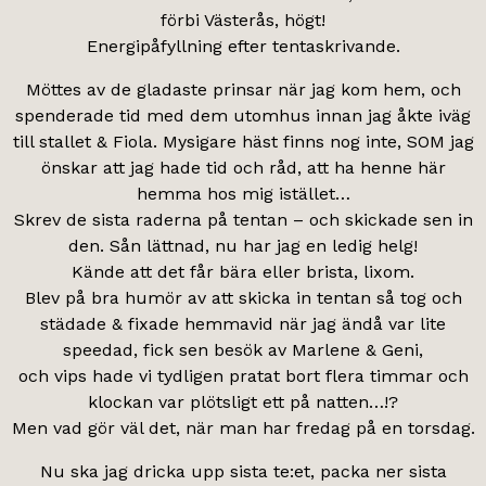
förbi Västerås, högt!
Energipåfyllning efter tentaskrivande.
Möttes av de gladaste prinsar när jag kom hem, och
spenderade tid med dem utomhus innan jag åkte iväg
till stallet & Fiola. Mysigare häst finns nog inte, SOM jag
önskar att jag hade tid och råd, att ha henne här
hemma hos mig istället…
Skrev de sista raderna på tentan – och skickade sen in
den. Sån lättnad, nu har jag en ledig helg!
Kände att det får bära eller brista, lixom.
Blev på bra humör av att skicka in tentan så tog och
städade & fixade hemmavid när jag ändå var lite
speedad, fick sen besök av Marlene & Geni,
och vips hade vi tydligen pratat bort flera timmar och
klockan var plötsligt ett på natten…!?
Men vad gör väl det, när man har fredag på en torsdag.
Nu ska jag dricka upp sista te:et, packa ner sista