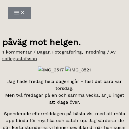
Hoppa
till
innehåll
påväg mot helgen.
1 kommentar
/
Dagar
,
Fotografering
,
Inredning
/ Av
sofiegustafsson
Jag hade fredag hela dagen igår – fast det bara var
torsdag.
Men två fredagar på en och samma vecka, är ju inget
att klaga över.
Spenderade eftermiddagen på bästa vis, med att möta
upp Linda för mysfika och catch-up. Jag värderar de
där korta stunderna vi hinner ses ibland, när hon susar