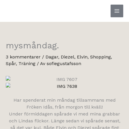
Hoppa
till
innehåll
mysmåndag.
3 kommentarer
/
Dagar
,
Diezel
,
Elvin
,
Shopping
,
Spår
,
Träning
/ Av
sofiegustafsson
Har spenderat min måndag tillsammans med
Fröken Idås, från morgon till kväll!
Under förmiddagen spårade vi med mina grabbar
och Lindas flickor. Länge sedan vi spårade senast,
så det var kul. Både Elvin och Diezel spårade fint