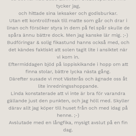
tycker jag,
och hittade sina leksaker och godisburkar.
Utan ett kontrollfreak till matte som går och drar i
linan och försöker styra in dem på fel spår skulle de
spåra ännu bättre dock. Men jag kanske lär mig. ;-)
Budföringar & solig fikastund hanns också med, och
det kändes faktiskt att solen tagit lite i ansiktet när
vi kom in.
Eftermiddagen bjöd på loppiskikande i hopp om att
finna stolar, bättre lycka nästa gång.
Därefter susade vi mot Västerås och ägnade oss åt
lite inredningsshoppande.
Linda konstaterade att vi inte är bra för varandra
gällande just den punkten, och jag höll med. Skyller
därav allt jag köper till huset från och med idag på
henne. ;-)
Avslutade med en långfika, mysigt avslut på en fin
dag.