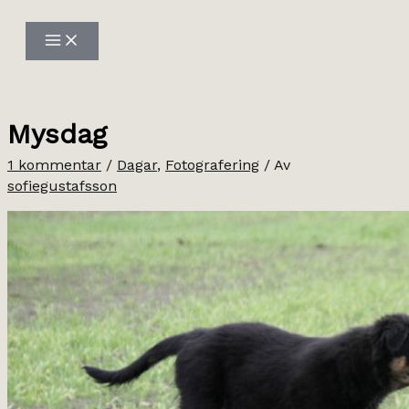
Hoppa
till
innehåll
Mysdag
1 kommentar
/
Dagar
,
Fotografering
/ Av
sofiegustafsson