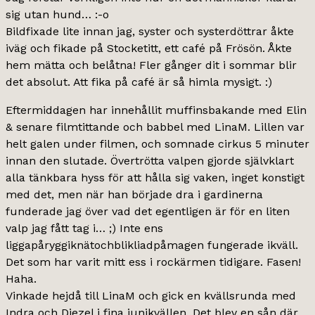
sig utan hund… :-o
Bildfixade lite innan jag, syster och systerdöttrar åkte
iväg och fikade på Stocketitt, ett café på Frösön. Åkte
hem mätta och belåtna! Fler gånger dit i sommar blir
det absolut. Att fika på café är så himla mysigt. :)
Eftermiddagen har innehållit muffinsbakande med Elin
& senare filmtittande och babbel med LinaM. Lillen var
helt galen under filmen, och somnade cirkus 5 minuter
innan den slutade. Övertrötta valpen gjorde självklart
alla tänkbara hyss för att hålla sig vaken, inget konstigt
med det, men när han började dra i gardinerna
funderade jag över vad det egentligen är för en liten
valp jag fått tag i… ;) Inte ens
liggapåryggiknätochblikliadpåmagen fungerade ikväll.
Det som har varit mitt ess i rockärmen tidigare. Fasen!
Haha.
Vinkade hejdå till LinaM och gick en kvällsrunda med
Indra och Diezel i fina junikvällen. Det blev en sån där