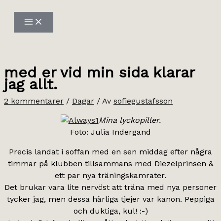
Hoppa
till
innehåll
med er vid min sida klarar
jag allt.
2 kommentarer
/
Dagar
/ Av
sofiegustafsson
Mina lyckopiller.
Foto: Julia Indergand
Precis landat i soffan med en sen middag efter några
timmar på klubben tillsammans med Diezelprinsen &
ett par nya träningskamrater.
Det brukar vara lite nervöst att träna med nya personer
tycker jag, men dessa härliga tjejer var kanon. Peppiga
och duktiga, kul! :-)