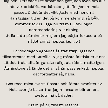
Jag och D tränade lite smått och gott, och även om allt
inte var prickfritt var känslan jättefin genom hela
passet, & det är det viktigaste med honom.!
Han taggar till en del på kommendering, så DÄR
kommer fokus ligga nu fram till tävlingen.
Kommendering & länkning.
Julia – du påminner mig om jag börjar fokusera på
något annat hoppas jag… ;-)
Förmiddagen ägnades åt statistikpluggande
tillsammans med Camilla, & jag måste faktiskt erkänna
att det, trots allt, är ganska roligt att räkna matte igen.
Åtminstone så länge det är såhär pass enkelt, hoppas
det fortsätter så, haha.
Gos med mina svarta finaste och första avsnittet av
Hela sverige bakar tror jag minnsann blir en bra
avslutning på dagen!
Kram på er, finaste läsarna.