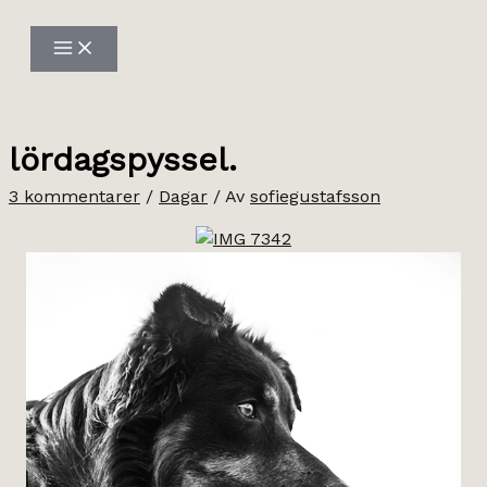
Hoppa
till
innehåll
lördagspyssel.
3 kommentarer
/
Dagar
/ Av
sofiegustafsson