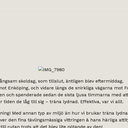
långsam skoldag, som tillslut, äntligen blev eftermiddag,
 mot Enköping, och vidare längs de snirkliga vägarna mot F
en och spenderade sedan de sista ljusa timmarna med att
tiden de låg till sig – träna lydnad. Effektiva, var vi allt.
räning! Med annan typ av miljö än hur vi brukar träna lydn
över den fina tävlingsmässiga vittringen & hans härliga atti
till rutan trots att det blev lite nötande av den!