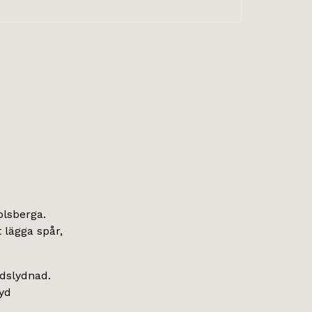
olsberga.
 lägga spår,
adslydnad.
tyd