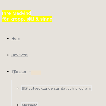
Hoppa
till
Inre Medvind
innehåll
för kropp, själ & sinne
Hem
Om Sofie
Tjänster
Självutvecklande samtal och program
Massage