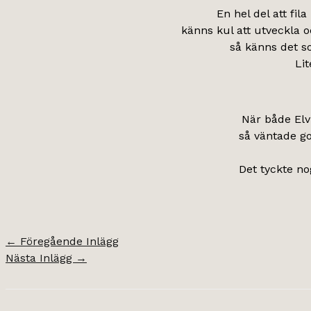
En hel del att fi
känns kul att utveckla o
så känns det so
Lit
När både Elvi
så väntade go
Det tyckte no
←
Föregående Inlägg
Nästa Inlägg
→