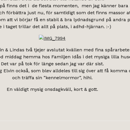
la på finns det i de flesta momenten, men jag känner bara 
ch förbättra just nu, för samtidigt som det finns massor a
m att vi börjar få en stabil & bra lydnadsgrund på andra p
e i taget trillar det allt på plats, i adhd-hjärnan. :-)
n & Lindas två tjejer avslutat kvällen med fina spårarbete
d middag hemma hos Familjen Idås i det mysiga lilla huse
Det var på tok för länge sedan jag var där sist.
g Elvin också, som blev alldeles till sig över att få komma 
och träffa sin ”kennelmormor”, hihi.
En väldigt mysig onsdagkväll, kort & gott.