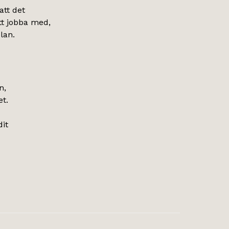
att det
tt jobba med,
lan.
n,
t.
dit