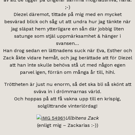
;-)
Diezel däremot, tittade på mig med en mycket
besvärad blick och såg ut att undra hur jag tänkte när
jag släpat hem ytterligare en sån där jobbig liten
satunge som stjäl uppmärksamhet & hänger i
svansen…
Han drog sedan en lättnadens suck när Eva, Esther och
Zack åkte vidare hemåt, och jag berättade att för Diezel
att han inte skulle behöva stå ut med någon egen
parvel igen, förrän om många år till, hihi.
Tröttheten är just nu enorm, så det ska bli så skönt att
sväva in i drömmarnas värld.
Och hoppas på att få vakna upp till en krispig,
solglittrande vinterlördag!
Ullbitens Zack
(enligt mig – Zackarias :-))