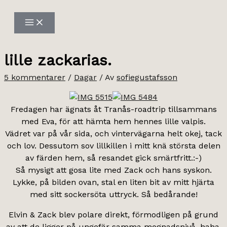
Hoppa
till
innehåll
lille zackarias.
5 kommentarer
/
Dagar
/ Av
sofiegustafsson
Fredagen har ägnats åt Tranås-roadtrip tillsammans
med Eva, för att hämta hem hennes lille valpis.
Vädret var på vår sida, och vintervägarna helt okej, tack
och lov. Dessutom sov lillkillen i mitt knä största delen
av färden hem, så resandet gick smärtfritt.:-)
Så mysigt att gosa lite med Zack och hans syskon.
Lykke, på bilden ovan, stal en liten bit av mitt hjärta
med sitt sockersöta uttryck. Så bedårande!
Elvin & Zack blev polare direkt, förmodligen på grund
av att de ligger på ungefär samma mognadsnivå, haha.