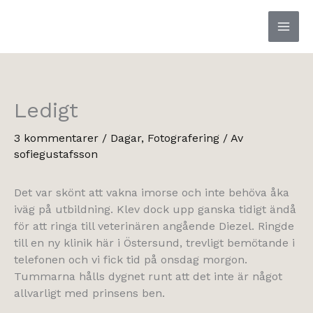
Hoppa
till
innehåll
Ledigt
3 kommentarer
/
Dagar
,
Fotografering
/ Av
sofiegustafsson
Det var skönt att vakna imorse och inte behöva åka
iväg på utbildning. Klev dock upp ganska tidigt ändå
för att ringa till veterinären angående Diezel. Ringde
till en ny klinik här i Östersund, trevligt bemötande i
telefonen och vi fick tid på onsdag morgon.
Tummarna hålls dygnet runt att det inte är något
allvarligt med prinsens ben.