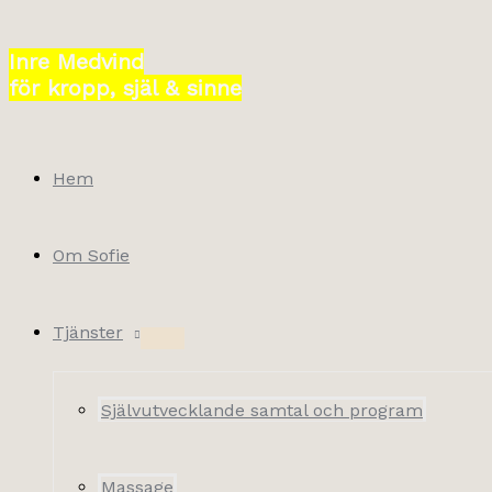
Hoppa
till
Inre Medvind
innehåll
för kropp, själ & sinne
Hem
Om Sofie
Tjänster
Självutvecklande samtal och program
Massage