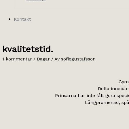
Kontakt
kvalitetstid.
1 kommentar
/
Dagar
/ Av
sofiegustafsson
Gymm
Detta innebär 
Prinsarna har inte fått göra specie
Långpromenad, spår 