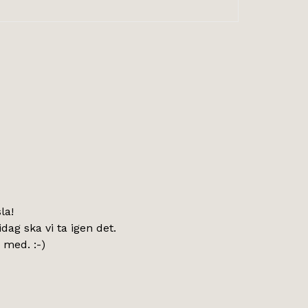
la!
idag ska vi ta igen det.
 med. :-)