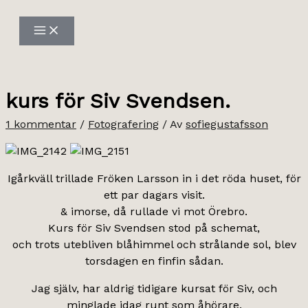
Hoppa
till
innehåll
kurs för Siv Svendsen.
1 kommentar
/
Fotografering
/ Av
sofiegustafsson
Igårkväll trillade Fröken Larsson in i det röda huset, för
ett par dagars visit.
& imorse, då rullade vi mot Örebro.
Kurs för Siv Svendsen stod på schemat,
och trots utebliven blåhimmel och strålande sol, blev
torsdagen en finfin sådan.
Jag själv, har aldrig tidigare kursat för Siv, och
minglade idag runt som åhörare.