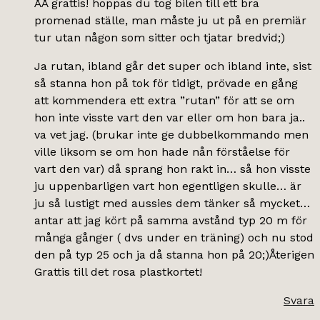
ÅÅ grattis! hoppas du tog bilen till ett bra
promenad ställe, man måste ju ut på en premiär
tur utan någon som sitter och tjatar bredvid;)
Ja rutan, ibland går det super och ibland inte, sist
så stanna hon på tok för tidigt, prövade en gång
att kommendera ett extra ”rutan” för att se om
hon inte visste vart den var eller om hon bara ja..
va vet jag. (brukar inte ge dubbelkommando men
ville liksom se om hon hade nån förståelse för
vart den var) då sprang hon rakt in… så hon visste
ju uppenbarligen vart hon egentligen skulle… är
ju så lustigt med aussies dem tänker så mycket…
antar att jag kört på samma avstånd typ 20 m för
många gånger ( dvs under en träning) och nu stod
den på typ 25 och ja då stanna hon på 20;)Återigen
Grattis till det rosa plastkortet!
Svara