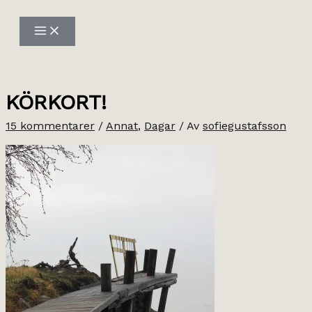
Hoppa
till
innehåll
KÖRKORT!
15 kommentarer
/
Annat
,
Dagar
/ Av
sofiegustafsson