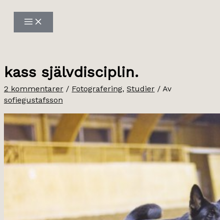
Hoppa
till
innehåll
kass självdisciplin.
2 kommentarer
/
Fotografering
,
Studier
/ Av
sofiegustafsson