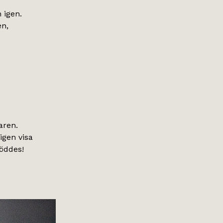
 igen.
en,
aren.
igen visa
föddes!