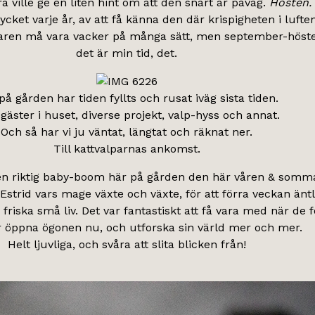
a ville ge en liten hint om att den snart är påväg.
Hösten.
ycket varje år, av att få känna den där krispigheten i luften
aren må vara vacker på många sätt, men september-höst
det är min tid, det.
på gården har tiden fyllts och rusat iväg sista tiden.
gäster i huset, diverse projekt, valp-hyss och annat.
Och så har vi ju väntat, längtat och räknat ner.
Till kattvalparnas ankomst.
 en riktig baby-boom här på gården den här våren & somm
Estrid vars mage växte och växte, för att förra veckan äntl
, friska små liv. Det var fantastiskt att få vara med när de 
r öppna ögonen nu, och utforska sin värld mer och mer.
Helt ljuvliga, och svåra att slita blicken från!