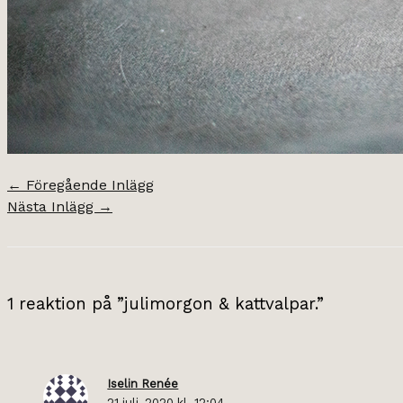
←
Föregående Inlägg
Nästa Inlägg
→
1 reaktion på ”julimorgon & kattvalpar.”
Iselin Renée
21 juli, 2020 kl. 12:04