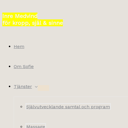
Hoppa
till
Inre Medvind
innehåll
för kropp, själ & sinne
Hem
Om Sofie
Tjänster
Självutvecklande samtal och program
Massage