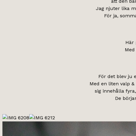
att den bar
Jag njuter lika m
För ja, somm
Här 
Med 
För det blev ju
Med en liten valp & 
sig innehålla fyra
De börja