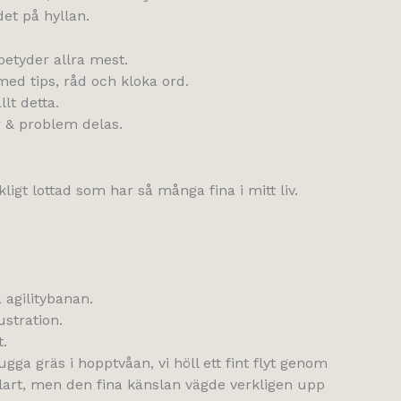
det på hyllan.
etyder allra mest.
ed tips, råd och kloka ord.
lt detta.
 & problem delas.
ligt lottad som har så många fina i mitt liv.
å agilitybanan.
ustration.
t.
ugga gräs i hopptvåan, vi höll ett fint flyt genom
klart, men den fina känslan vägde verkligen upp