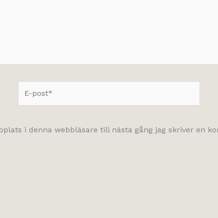
E-
post*
lats i denna webbläsare till nästa gång jag skriver en 