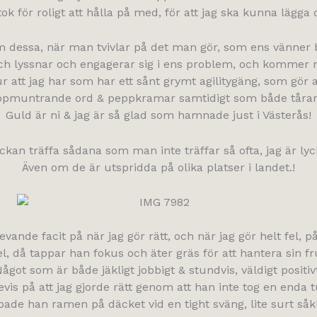
 tok för roligt att hålla på med, för att jag ska kunna lägga 
m dessa, när man tvivlar på det man gör, som ens vänner b
och lyssnar och engagerar sig i ens problem, och kommer m
ur att jag har som har ett sånt grymt agilitygäng, som gör al
uppmuntrande ord & peppkramar samtidigt som både tårar
Guld är ni & jag är så glad som hamnade just i Västerås!
ckan träffa sådana som man inte träffar så ofta, jag är lyck
Även om de är utspridda på olika platser i landet.!
levande facit på när jag gör rätt, och när jag gör helt fel, p
el, då tappar han fokus och äter gräs för att hantera sin fr
ågot som är både jäkligt jobbigt & stundvis, väldigt positiv
bevis på att jag gjorde rätt genom att han inte tog en enda t
pade han ramen på däcket vid en tight sväng, lite surt så