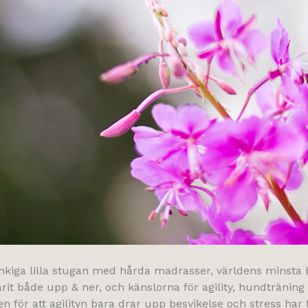
unkiga lilla stugan med hårda madrasser, världens minsta
arit både upp & ner, och känslorna för agility, hundträning 
n för att agilityn bara drar upp besvikelse och stress har 