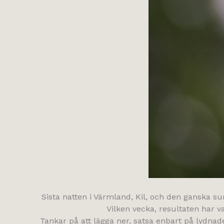
Sista natten i Värmland, Kil, och den ganska s
Vilken vecka, resultaten har v
Tankar på att lägga ner, satsa enbart på lydnade