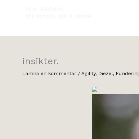
Hoppa
Inre Medvind
till
för kropp, själ & sinne
innehåll
insikter.
Lämna en kommentar
/
Agility
,
Diezel
,
Funderin