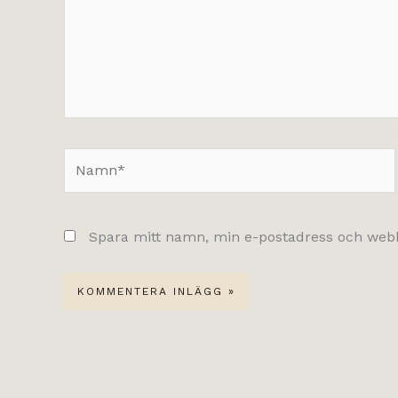
Namn*
Spara mitt namn, min e-postadress och webbp