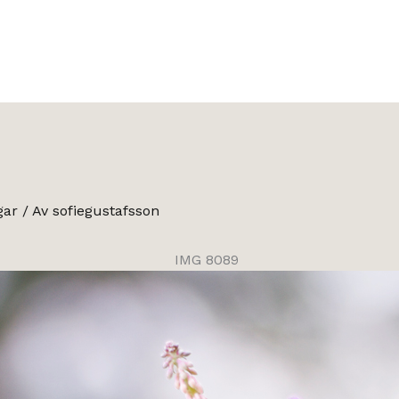
gar
/ Av
sofiegustafsson