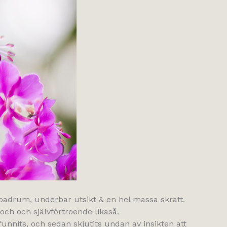
 badrum, underbar utsikt & en hel massa skratt.
och och självförtroende likaså.
funnits, och sedan skjutits undan av insikten att