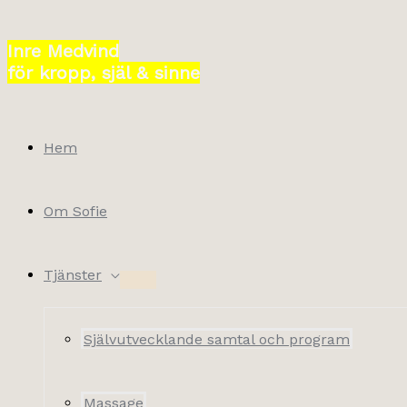
Hoppa
till
Inre Medvind
innehåll
för kropp, själ & sinne
Hem
Om Sofie
Tjänster
Självutvecklande samtal och program
Massage