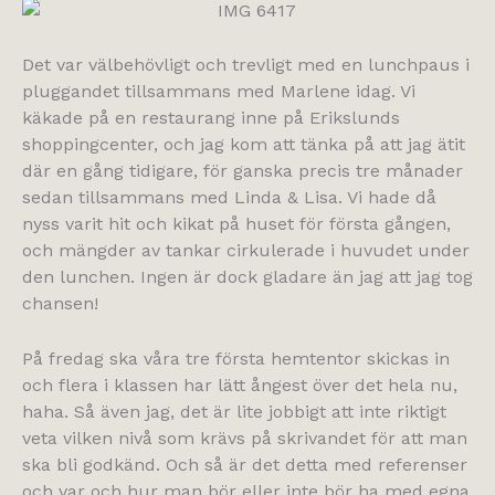
Det var välbehövligt och trevligt med en lunchpaus i
pluggandet tillsammans med Marlene idag. Vi
käkade på en restaurang inne på Erikslunds
shoppingcenter, och jag kom att tänka på att jag ätit
där en gång tidigare, för ganska precis tre månader
sedan tillsammans med Linda & Lisa. Vi hade då
nyss varit hit och kikat på huset för första gången,
och mängder av tankar cirkulerade i huvudet under
den lunchen. Ingen är dock gladare än jag att jag tog
chansen!
På fredag ska våra tre första hemtentor skickas in
och flera i klassen har lätt ångest över det hela nu,
haha. Så även jag, det är lite jobbigt att inte riktigt
veta vilken nivå som krävs på skrivandet för att man
ska bli godkänd. Och så är det detta med referenser
och var och hur man bör eller inte bör ha med egna