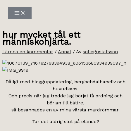
Hoppa
till
innehåll
hur mycket tål ett
människohjärta.
Lämna en kommentar
/
Annat
/ Av
sofiegustafsson
Dåligt med blogguppdatering, bergochdalbaneliv och
huvudkaos.
Och precis när jag trodde jag börjat få ordning och
början till bättre,
så besannades en av mina värsta mardrömmar.
Tar det aldrig slut på elände?