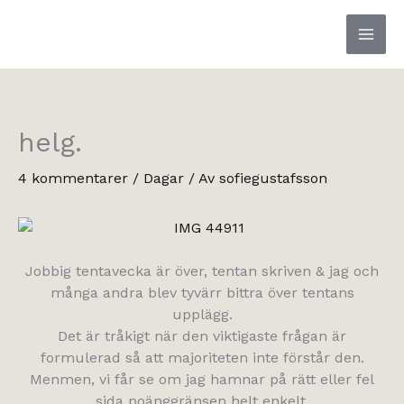
Hoppa
till
innehåll
helg.
4 kommentarer
/
Dagar
/ Av
sofiegustafsson
Jobbig tentavecka är över, tentan skriven & jag och
många andra blev tyvärr bittra över tentans
upplägg.
Det är tråkigt när den viktigaste frågan är
formulerad så att majoriteten inte förstår den.
Menmen, vi får se om jag hamnar på rätt eller fel
sida poänggränsen helt enkelt.