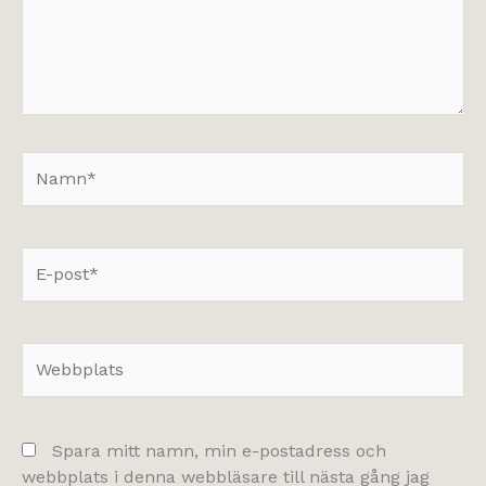
Namn*
E-
post*
Webbplats
Spara mitt namn, min e-postadress och
webbplats i denna webbläsare till nästa gång jag