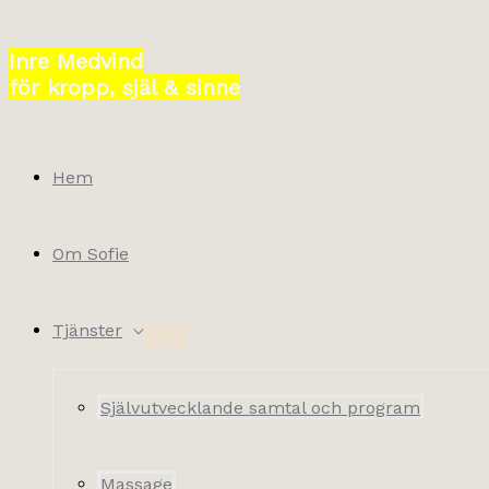
Hoppa
till
Inre Medvind
innehåll
för kropp, själ & sinne
Hem
Om Sofie
Tjänster
Självutvecklande samtal och program
Massage