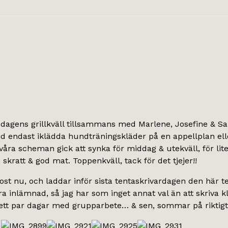
edagens grillkväll tillsammans med Marlene, Josefine & Sa
tid endast iklädda hundträningskläder på en appellplan ell
t våra scheman gick att synka för middag & utekväll, för lite 
, skratt & god mat. Toppenkväll, tack för det tjejer!!
kost nu, och laddar inför sista tentaskrivardagen den här 
a inlämnad, så jag har som inget annat val än att skriva kl
ett par dagar med grupparbete… & sen, sommar på riktigt