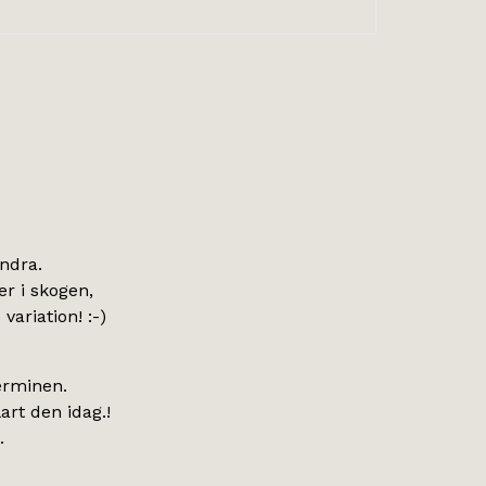
ndra.
er i skogen,
variation! :-)
terminen.
art den idag.!
.