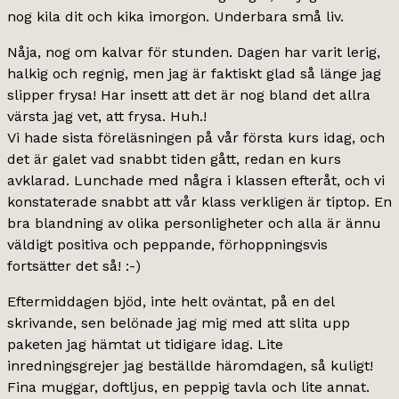
nog kila dit och kika imorgon. Underbara små liv.
Nåja, nog om kalvar för stunden. Dagen har varit lerig,
halkig och regnig, men jag är faktiskt glad så länge jag
slipper frysa! Har insett att det är nog bland det allra
värsta jag vet, att frysa. Huh.!
Vi hade sista föreläsningen på vår första kurs idag, och
det är galet vad snabbt tiden gått, redan en kurs
avklarad. Lunchade med några i klassen efteråt, och vi
konstaterade snabbt att vår klass verkligen är tiptop. En
bra blandning av olika personligheter och alla är ännu
väldigt positiva och peppande, förhoppningsvis
fortsätter det så! :-)
Eftermiddagen bjöd, inte helt oväntat, på en del
skrivande, sen belönade jag mig med att slita upp
paketen jag hämtat ut tidigare idag. Lite
inredningsgrejer jag beställde häromdagen, så kuligt!
Fina muggar, doftljus, en peppig tavla och lite annat.