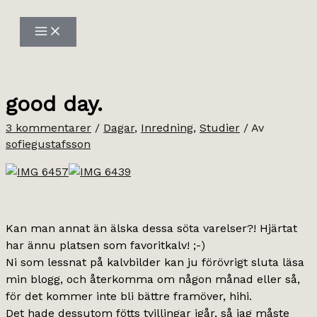
Hoppa
till
innehåll
good day.
3 kommentarer
/
Dagar
,
Inredning
,
Studier
/ Av
sofiegustafsson
Kan man annat än älska dessa söta varelser?! Hjärtat
har ännu platsen som favoritkalv! ;-)
Ni som lessnat på kalvbilder kan ju förövrigt sluta läsa
min blogg, och återkomma om någon månad eller så,
för det kommer inte bli bättre framöver, hihi.
Det hade dessutom fötts tvillingar igår, så jag måste