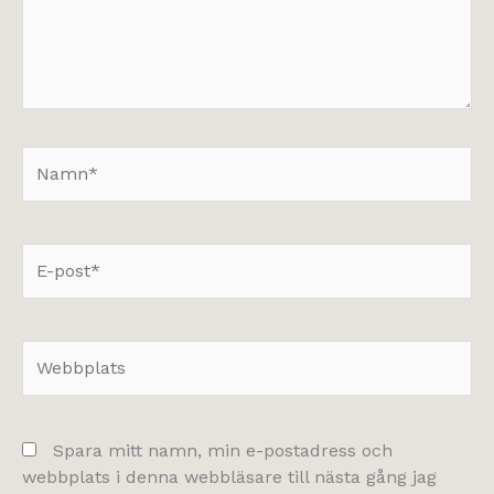
Namn*
E-
post*
Webbplats
Spara mitt namn, min e-postadress och
webbplats i denna webbläsare till nästa gång jag