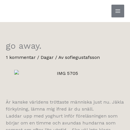
Hoppa
till
innehåll
go away.
1 kommentar
/
Dagar
/ Av
sofiegustafsson
Är kanske världens tröttaste människa just nu. Jäkla
förkylning, lämna mig ifred är du snäll.
Laddar upp med yoghurt inför föreläsningen som
börjar om en timme och avundas hundarna som
somnat om efter lite utetid… Ska väl inte klaga