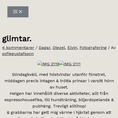
Hoppa
till
innehåll
glimtar.
4 kommentarer
/
Dagar
,
Diezel
,
Elvin
,
Fotografering
/ Av
sofiegustafsson
Söndagkväll, med höstvindar utanför fönstret,
middagen precis intagen & trötta prinsar i varsitt hörn
av huset.
Helgen har innehållit diverse aktiviteter, allt från
espressohousefika, till hundträning, biljardspelande &
pubhäng. Trevligt alltihop!
& grabbarna har gett mig värme i hjärtat genom att