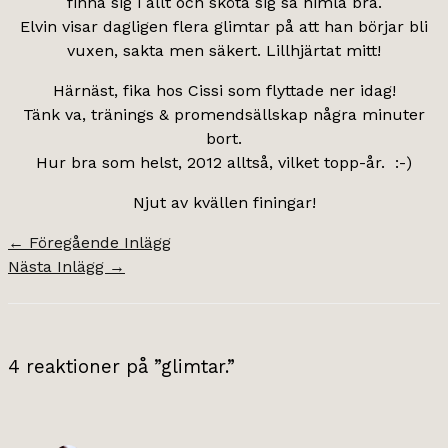
finna sig i allt och sköta sig så himla bra.
Elvin visar dagligen flera glimtar på att han börjar bli
vuxen, sakta men säkert. Lillhjärtat mitt!
Härnäst, fika hos Cissi som flyttade ner idag!
Tänk va, tränings & promendsällskap några minuter
bort.
Hur bra som helst, 2012 alltså, vilket topp-år. :-)
Njut av kvällen finingar!
←
Föregående Inlägg
Nästa Inlägg
→
4 reaktioner på ”glimtar.”