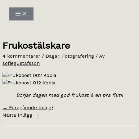
Hoppa
till
innehåll
Frukostälskare
4 kommentarer
/
Dagar
,
Fotografering
/ Av
sofiegustafsson
Börjar dagen med god frukost & en bra film!
←
Föregående Inlägg
Nästa Inlägg
→