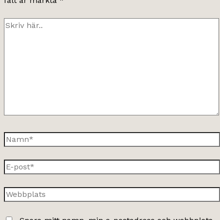
fält är märkta
*
Skriv
här..
Namn*
E-
post*
Webbplats