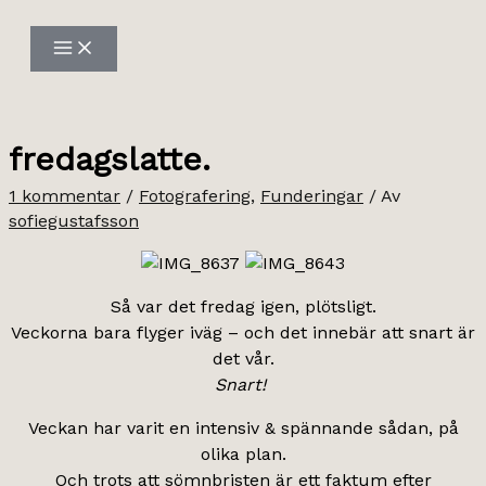
Hoppa
till
innehåll
fredagslatte.
1 kommentar
/
Fotografering
,
Funderingar
/ Av
sofiegustafsson
Så var det fredag igen, plötsligt.
Veckorna bara flyger iväg – och det innebär att snart är
det vår.
Snart!
Veckan har varit en intensiv & spännande sådan, på
olika plan.
Och trots att sömnbristen är ett faktum efter