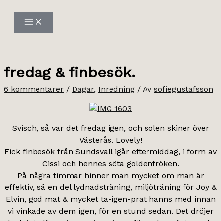
Hoppa
till
innehåll
fredag & finbesök.
6 kommentarer
/
Dagar
,
Inredning
/ Av
sofiegustafsson
Svisch, så var det fredag igen, och solen skiner över
Västerås. Lovely!
Fick finbesök från Sundsvall igår eftermiddag, i form av
Cissi och hennes söta goldenfröken.
På några timmar hinner man mycket om man är
effektiv, så en del lydnadsträning, miljöträning för Joy &
Elvin, god mat & mycket ta-igen-prat hanns med innan
vi vinkade av dem igen, för en stund sedan. Det dröjer