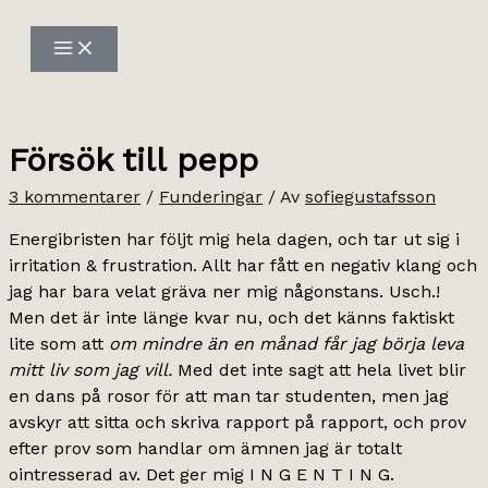
Hoppa
till
innehåll
Försök till pepp
3 kommentarer
/
Funderingar
/ Av
sofiegustafsson
Energibristen har följt mig hela dagen, och tar ut sig i
irritation & frustration. Allt har fått en negativ klang och
jag har bara velat gräva ner mig någonstans. Usch.!
Men det är inte länge kvar nu, och det känns faktiskt
lite som att
om mindre än en månad får jag börja leva
mitt liv som jag vill.
Med det inte sagt att hela livet blir
en dans på rosor för att man tar studenten, men jag
avskyr att sitta och skriva rapport på rapport, och prov
efter prov som handlar om ämnen jag är totalt
ointresserad av. Det ger mig I N G E N T I N G.