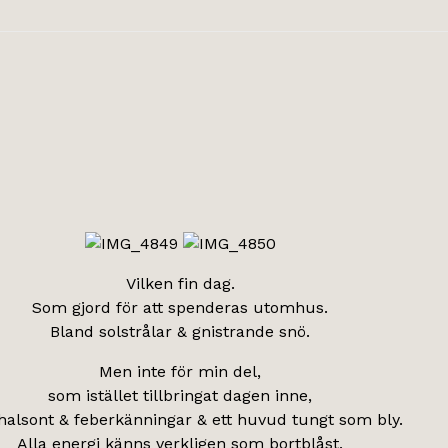
Vilken fin dag.
Som gjord för att spenderas utomhus.
Bland solstrålar & gnistrande snö.
Men inte för min del,
som istället tillbringat dagen inne,
alsont & feberkänningar & ett huvud tungt som bly.
Alla energi känns verkligen som bortblåst.