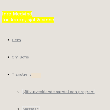
Hoppa
till
Inre Medvind
innehåll
för kropp, själ & sinne
Hem
Om Sofie
Tjänster
Självutvecklande samtal och program
Massage