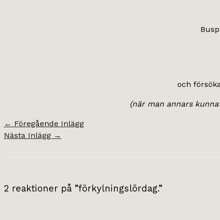
Buspr
och försöka
(när man annars kunnat 
←
Föregående Inlägg
Nästa Inlägg
→
2 reaktioner på ”förkylningslördag.”