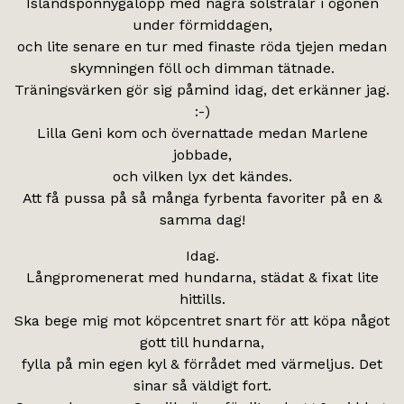
Islandsponnygalopp med några solstrålar i ögonen
under förmiddagen,
och lite senare en tur med finaste röda tjejen medan
skymningen föll och dimman tätnade.
Träningsvärken gör sig påmind idag, det erkänner jag.
:-)
Lilla Geni kom och övernattade medan Marlene
jobbade,
och vilken lyx det kändes.
Att få pussa på så många fyrbenta favoriter på en &
samma dag!
Idag.
Långpromenerat med hundarna, städat & fixat lite
hittills.
Ska bege mig mot köpcentret snart för att köpa något
gott till hundarna,
fylla på min egen kyl & förrådet med värmeljus. Det
sinar så väldigt fort.