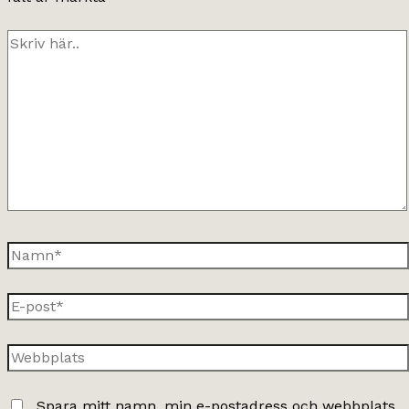
Skriv
här..
Namn*
E-
post*
Webbplats
Spara mitt namn, min e-postadress och webbplats