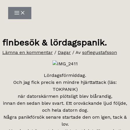
Hoppa
till
innehåll
finbesök & lördagspanik.
Lämna en kommentar
/
Dagar
/ Av
sofiegustafsson
Lördagsförmiddag.
Och jag fick precis en mindre hjärttattack (läs:
TOKPANIK)
när datorskärmen plötsligt blev blårandig,
innan den sedan blev svart. Ett oroväckande ljud följde,
och hela datorn dog.
Några panikförsök senare startade den om igen, tack &
lov.