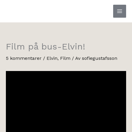
Hoppa
till
innehåll
Film på bus-Elvin!
5 kommentarer
/
Elvin
,
Film
/ Av
sofiegustafsson