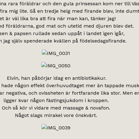
a rara föräldrar och den gula prinsessan kom ner till Vä
ira mig lite. Så en tredje helg med firande blev, inte dumt 
et är väl lika bra att fira när man kan, tänker jag!
ed föräldrarna, god mat och utetid med djuren blev det.
n & papsen rullade sedan uppåt i landet igen igår,
jag själv spenderade kvällen på födelsedagsfirande.
Elvin, han påbörjar idag en antibiotikakur.
te hade någon effekt överhuvudtaget mer än tappade musk
 negativa, och ovissheten är fortfarande lika stor. Men en
ligger kvar någon fästingsjukdom i kroppen.
Och så kör vi vidare med massage & novafon.
Något slags mirakel vore önskvärt.