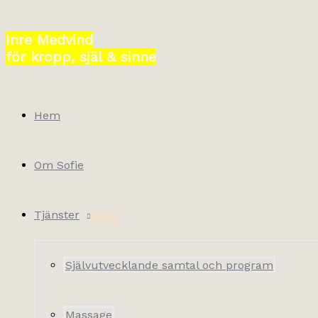
Hoppa
till
Inre Medvind
innehåll
för kropp, själ & sinne
Hem
Om Sofie
Tjänster
Självutvecklande samtal och program
Massage