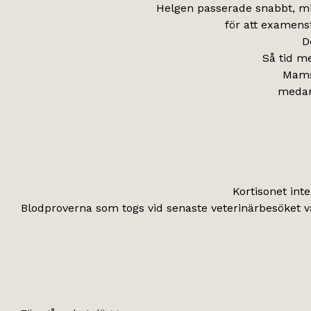
Helgen passerade snabbt, min
för att examensf
D
Så tid m
Mamse
medan 
Kortisonet in
Blodproverna som togs vid senaste veterinärbesöket var